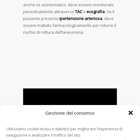
anche se asintomatico, deve essere monitorato
periodicamente attraverso
TAC
o
ecografia
. Se il
paziente presenta
ipertensione arteriosa
, deve
essere trattato farmacologicamente per ridurre il
rischio di rottura dell’aneurisma.
Gestione del consenso
Utilizziamo cookie tecnici e statistici per migliorare l’esperienza di
navigazione e analizzare il traffico del sito.