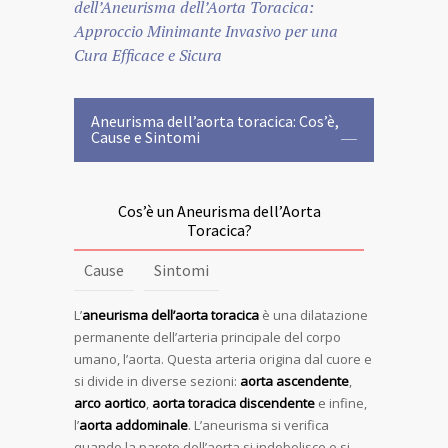
dell’Aneurisma dell’Aorta Toracica:
Approccio Minimante Invasivo per una
Cura Efficace e Sicura
Aneurisma dell’aorta toracica: Cos’è,
Cause e Sintomi
Cos’è un Aneurisma dell’Aorta
Toracica?
Cause
Sintomi
L’
aneurisma dell’aorta toracica
è una dilatazione
permanente dell’arteria principale del corpo
umano, l’aorta. Questa arteria origina dal cuore e
si divide in diverse sezioni:
aorta ascendente
,
arco aortico
,
aorta toracica discendente
e infine,
l’
aorta addominale
. L’aneurisma si verifica
quando la parete dell’aorta si indebolisce e si