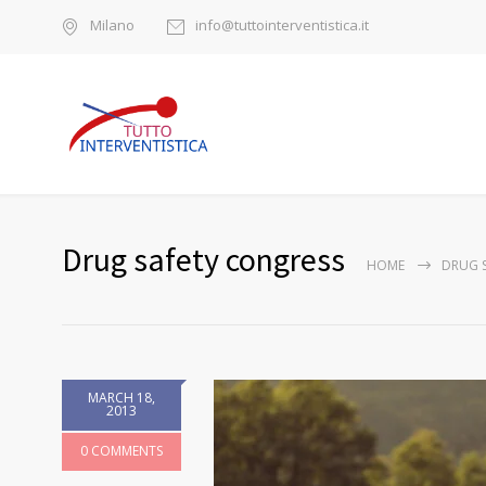
Milano
info@tuttointerventistica.it
Drug safety congress
HOME
DRUG 
MARCH 18,
2013
0 COMMENTS