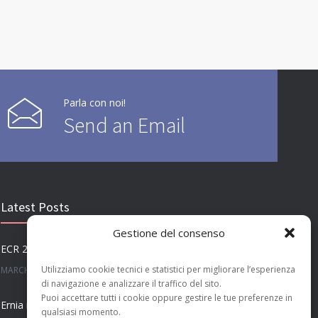
Parla con noi!
Send an Email
Latest Posts
Gestione del consenso
ECR 2023: Innovazione e Radiologia Interventistica Oncologica
Utilizziamo cookie tecnici e statistici per migliorare l’esperienza
MARCH 15, 2023
di navigazione e analizzare il traffico del sito.
Puoi accettare tutti i cookie oppure gestire le tue preferenze in
Ernia risolta a Milano su paziente con sclerosi multipla
qualsiasi momento.