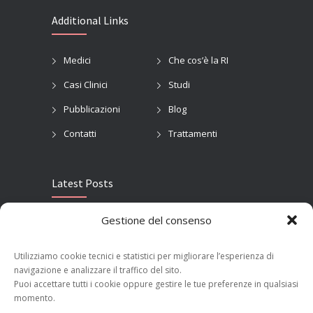
Additional Links
Medici
Che cos’è la RI
Casi Clinici
Studi
Pubblicazioni
Blog
Contatti
Trattamenti
Latest Posts
Gestione del consenso
ECR 2023: Innovazione e Radiologia Interventistica Oncologica
MARCH 15, 2023
Utilizziamo cookie tecnici e statistici per migliorare l’esperienza di
navigazione e analizzare il traffico del sito.
Ernia risolta a Milano su paziente con sclerosi multipla
Puoi accettare tutti i cookie oppure gestire le tue preferenze in qualsiasi
FEBRUARY 25, 2019
momento.