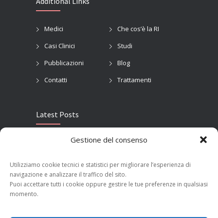
Additional Links
Medici
Che cos’è la RI
Casi Clinici
Studi
Pubblicazioni
Blog
Contatti
Trattamenti
Latest Posts
Gestione del consenso
ECR 2023: Innovazione e Radiologia Interventistica Oncologica
MARCH 15, 2023
Utilizziamo cookie tecnici e statistici per migliorare l’esperienza di
navigazione e analizzare il traffico del sito.
Ernia risolta a Milano su paziente con sclerosi multipla
Puoi accettare tutti i cookie oppure gestire le tue preferenze in qualsiasi
FEBRUARY 25, 2019
momento.