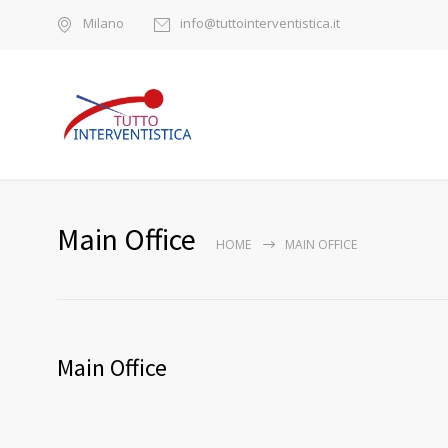
Milano
info@tuttointerventistica.it
Main Office
HOME
MAIN OFFICE
Main Office