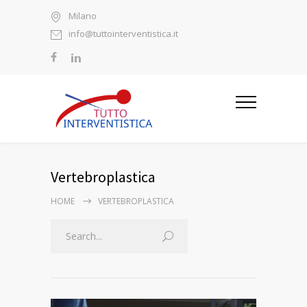
Milano
info@tuttointerventistica.it
Vertebroplastica
HOME
VERTEBROPLASTICA