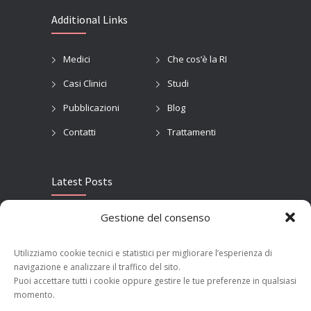
Additional Links
Medici
Che cos’è la RI
Casi Clinici
Studi
Pubblicazioni
Blog
Contatti
Trattamenti
Latest Posts
Gestione del consenso
ECR 2023: Innovazione e Radiologia Interventistica Oncologica
MARCH 15, 2023
Utilizziamo cookie tecnici e statistici per migliorare l’esperienza di
navigazione e analizzare il traffico del sito.
Ernia risolta a Milano su paziente con sclerosi multipla
Puoi accettare tutti i cookie oppure gestire le tue preferenze in qualsiasi
FEBRUARY 25, 2019
momento.