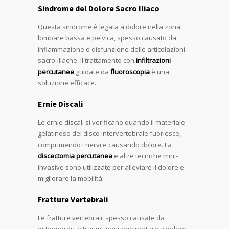
Sindrome del Dolore Sacro Iliaco
Questa sindrome è legata a dolore nella zona
lombare bassa e pelvica, spesso causato da
infiammazione o disfunzione delle articolazioni
sacro-iliache. Il trattamento con
infiltrazioni
percutanee
guidate da
fluoroscopia
è una
soluzione efficace.
Ernie Discali
Le ernie discali si verificano quando il materiale
gelatinoso del disco intervertebrale fuoriesce,
comprimendo i nervi e causando dolore. La
discectomia percutanea
e altre tecniche mini-
invasive sono utilizzate per alleviare il dolore e
migliorare la mobilità.
Fratture Vertebrali
Le fratture vertebrali, spesso causate da
osteoporosi o traumi, possono portare a dolore