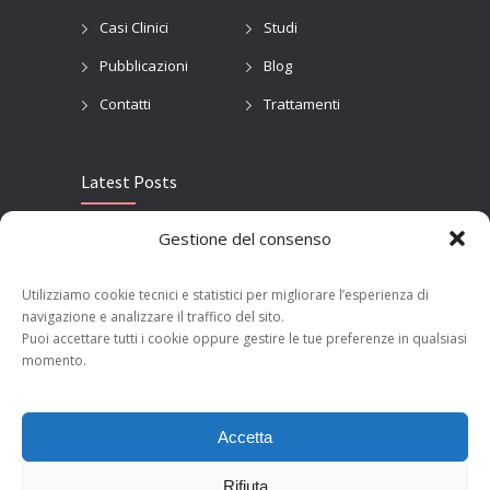
Casi Clinici
Studi
Pubblicazioni
Blog
Contatti
Trattamenti
Latest Posts
Gestione del consenso
ECR 2023: Innovazione e Radiologia Interventistica Oncologica
MARCH 15, 2023
Utilizziamo cookie tecnici e statistici per migliorare l’esperienza di
navigazione e analizzare il traffico del sito.
Ernia risolta a Milano su paziente con sclerosi multipla
Puoi accettare tutti i cookie oppure gestire le tue preferenze in qualsiasi
FEBRUARY 25, 2019
momento.
Accetta
© 2025
TuttoInterventistica
. All rights reserved.
Powered by
DokaDigital
.
Rifiuta